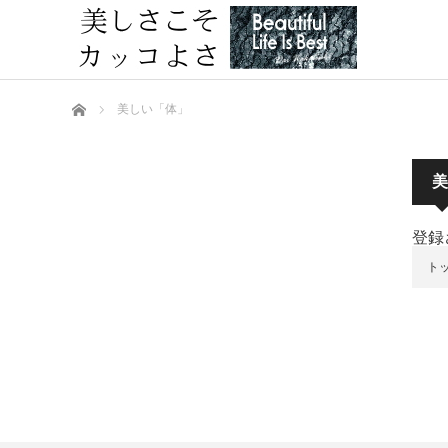
ホーム
美しい「体」
美
登録
ト